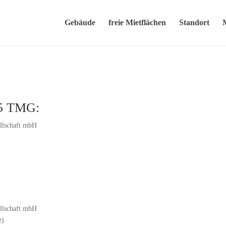
Gebäude
freie Mietflächen
Standort
 5 TMG:
llschaft mbH
llschaft mbH
z)