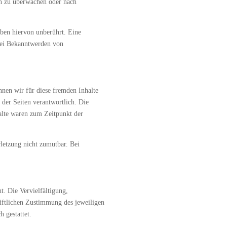
en zu überwachen oder nach
ben hiervon unberührt. Eine
 Bei Bekanntwerden von
nnen wir für diese fremden Inhalte
 der Seiten verantwortlich. Die
alte waren zum Zeitpunkt der
rletzung nicht zumutbar. Bei
t. Die Vervielfältigung,
iftlichen Zustimmung des jeweiligen
 gestattet.