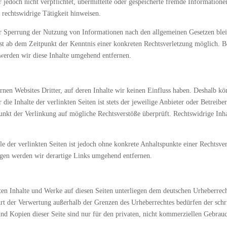
 jedoch nicht verpflichtet, übermittelte oder gespeicherte fremde Information
 rechtswidrige Tätigkeit hinweisen.
r Sperrung der Nutzung von Informationen nach den allgemeinen Gesetzen blei
erst ab dem Zeitpunkt der Kenntnis einer konkreten Rechtsverletzung möglich.
werden wir diese Inhalte umgehend entfernen.
rnen Websites Dritter, auf deren Inhalte wir keinen Einfluss haben. Deshalb kö
e Inhalte der verlinkten Seiten ist stets der jeweilige Anbieter oder Betreiber
unkt der Verlinkung auf mögliche Rechtsverstöße überprüft. Rechtswidrige Inh
le der verlinkten Seiten ist jedoch ohne konkrete Anhaltspunkte einer Rechtsve
gen werden wir derartige Links umgehend entfernen.
lten Inhalte und Werke auf diesen Seiten unterliegen dem deutschen Urheberrech
Art der Verwertung außerhalb der Grenzen des Urheberrechtes bedürfen der schr
nd Kopien dieser Seite sind nur für den privaten, nicht kommerziellen Gebrauch