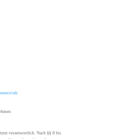
sumers/odr
.
nehmen.
tzen verantwortlich. Nach §§ 8 bis